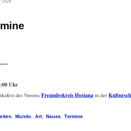
r 2024
rmine
===
0:00 Uhr
Freundeskreis Hosiana
Kultursc
ikafest des Vereins
in der
eiten
Mundo
Art
Neues
Termine