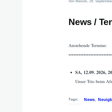
Von
Manolo
, 28. Septembe
News / Te
Anstehende Termine:
=================
SA, 12.09. 2026, 2
Unser Trio beim Afr
Tags
News
Neuigk