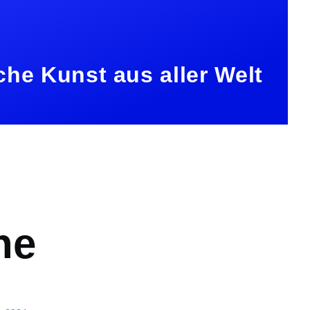
che Kunst aus aller Welt
ation
ne